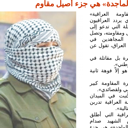
لماجدة» هي جزء أصيل مقاوم
اومة العراقية»
ي يردد العراقيون
لة التي تدعو إلى
ل ومقاومته، وتصل
 المجاهدين في
العراق، تقول عن
ة بل مقاتلة في
طني».
 إلاّ فوهة ثانية
 المقاومة كبير
لي ولقصائدي».
تبت في الميدان
ة العراقية تدربن
لية».
راقية التي أطلق
س الشهيد صدام
لماجدة» هي جزء