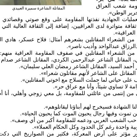
ومة شعب العراق
المقاتلة الشاعرة سميرة العبيدي
حرير الوطن».
مليات الجهادية نفذتها المقاومة على وقع صوتي وقصائدي ال
افة متواترة لدى العراقيين، إضافة إلى الثقافة العالية التي ي
العراقية».
د من الشعراء المقاتلين بشعرهم أمثال: فلاح عسكر، هادي ا
دالرزاق عبدالواحد وأديب ناصر».
من الشعراء المقاتلين في صفوف المقاومة العراقية منهم: 
، المقاتل الشاعر عبدالرحمن الكردي، المقاتل الشاعر صدام
 أحمد السيد، المقاتل الشاعر رمضان العلي سليمان».
لمقاتل على الشاعر لأنهم مقاتلون شعراء».
 على حياتي لما حملت السلاح مع اخوتي المقاتلين».
رامة لا تساوي شيئاً، وأنا مع عراق حر».
ن إنتمى من عائلتي للمقاومة، بل معي زوجي وأهلي، أنا أ
لنا الشهادة فسيخرج لهم أبناؤنا ليقاتلوهم».
ن تموت وفيها رجال يحبون الموت كما يحبون الحياة».
ن حب الشعب العربي ودعمه للمقاومة أكبر من أي وصف».
ية واحدة رغم كل الحدود وكل الحكام العملاء».
ور مؤثر على أرض المعركة، فكثير من الصواريخ التي دكت