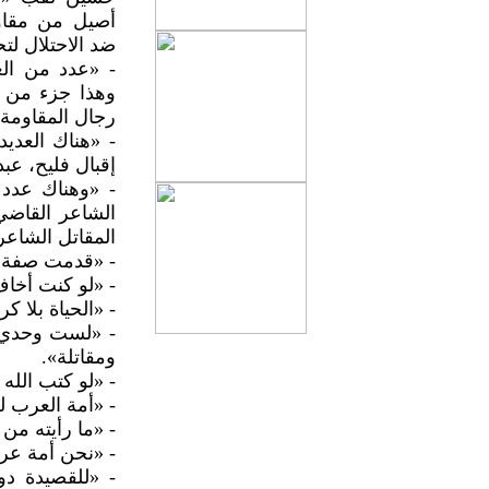
أصيل من مقا
ضد الاحتلال لت
- «عدد من الع
وهذا جزء من ثق
رجال المقاومة 
- «هناك العدي
إقبال فليح، عب
- «وهناك عدد 
الشاعر القاضي
المقاتل الشاعر
- «قدمت صفة ا
- «لو كنت أخاف
- «الحياة بلا ك
- «لست وحدي م
ومقاتلة».
- «لو كتب الله 
- «أمة العرب ل
- «ما رأيته م
- «نحن أمة عرب
- «للقصيدة د