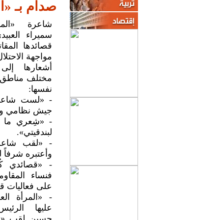
صدام بـ «ا
شاعرة «المق
سميراء العبيد
قصائدها المقات
مواجهة الاحتلا
أشعارها إلى
مختلف مناطق 
نفسها:
- «لست شاعر
جيش نظامي و
- «شِعري ما هو
لبندقيتي».
- «لقب شاعرة
وأعتبره شرفاً 
- «قصائدي كُ
فنساء المقاوم
على فعاليات قتا
- «المرأة الع
عليها الرئي
حسين لقب «ا