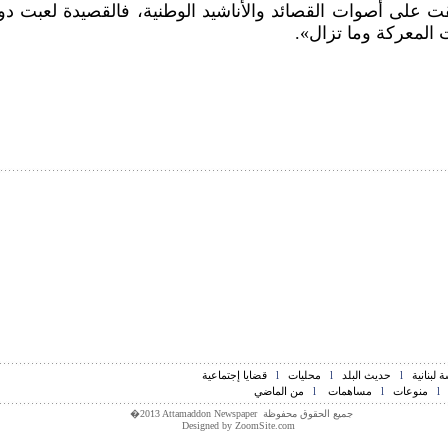
ت على أصوات القصائد والأناشيد الوطنية، فالقصيدة لعبت دوراً
ت المعركة وما تزال».
 لبنانية
l
حديث البلد
l
محليات
l
قضايا إجتماعية
l
منوعات
l
مساهمات
l
من الماضي
جميع الحقوق محفوظة
�2013 Attamaddon Newspaper
Designed by
ZoomSite.com