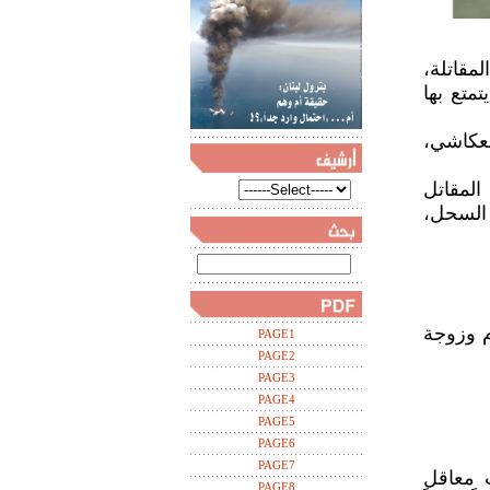
مقاتلة،
تمتع بها
لعكاشي،
المقاتل
 السحل،
م وزوجة
PAGE1
PAGE2
PAGE3
PAGE4
PAGE5
PAGE6
PAGE7
 معاقل
PAGE8