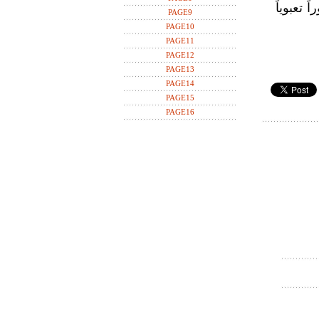
 تعبوياً
PAGE9
PAGE10
PAGE11
PAGE12
PAGE13
PAGE14
PAGE15
PAGE16