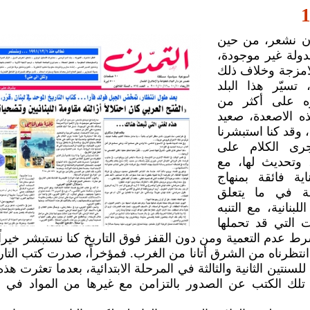
1
نان نشعر، من حين
دولة غير موجودة،
لامزجة وخلاف ذلك
تسيّر هذا البلد
ه على أكثر من
ه الاصعدة، صعيد
م، وقد كنا استبشرنا
جرى الكلام على
، وتحديث لها، مع
ية فائقة بمنهاج
صة في ما يتعلق
لبنانية، مع التنبه
 التي قد تحملها
رط عدم التعمية ومن دون القفز فوق التاريخ كنا نستبشر خيراً، 
 انتظرناه من الشرق أتانا من الغرب. فمؤخراً، صدرت كتب التار
للسنتين الثانية والثالثة في المرحلة الابتدائية، بعدما تعثرت هذه 
تلك الكتب عن الصدور بالتزامن مع غيرها من المواد في 