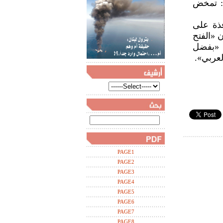
ة: تمخض
فذة على
»، ان «الفتح
ن «بفضل
لعربي».
PAGE1
PAGE2
PAGE3
PAGE4
PAGE5
PAGE6
PAGE7
PAGE8