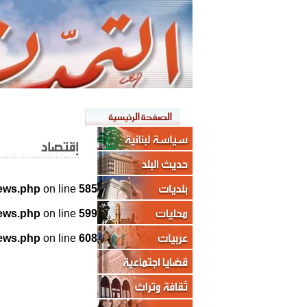
news.php
on line
585
news.php
on line
599
news.php
on line
608