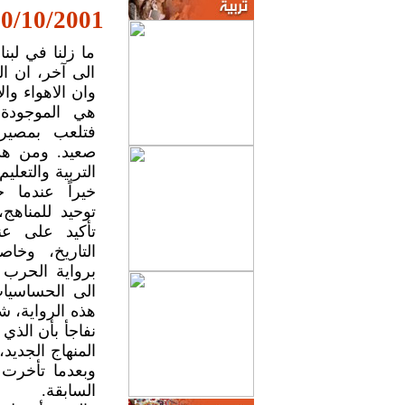
0/10/2001
ما زلنا في لب
الى آخر، ان ال
وان الاهواء وا
هي الموجودة، 
فتلعب بمصير
صعيد. ومن هذ
التربية والتعلي
خيراً عندما 
توحيد للمناهج
تأكيد على عنا
التاريخ، وخا
برواية الحرب ال
الى الحساسيات
هذه الرواية، ش
نفاجأ بأن الذي
المنهاج الجديد، 
وبعدما تأخرت 
السابقة.